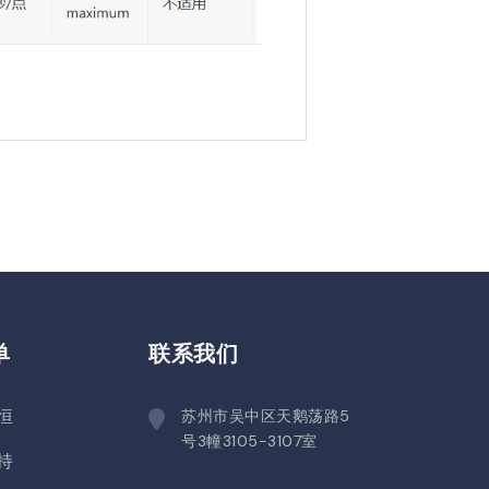
单
联系我们
恒
苏州市吴中区天鹅荡路5
号3幢3105-3107室
持